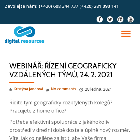
Zavolejte nám:
(+420) 608 344 737 (+420) 281 090 141
Skip
fa-
fa-
fa-
fa-
to
facebook
twitter
linkedin-
youtu
content
square
TO
NA
WEBINÁŘ: ŘÍZENÍ GEOGRAFICKY
VZDÁLENÝCH TÝMŮ, 24. 2. 2021
Kristýna Jandová
No comments
28 ledna, 2021
Řídíte tým geograficky rozptýlených kolegů?
Pracujete z home office?
Potřeba efektivní spolupráce z jakéhokoliv
prostředí v dnešní době dostala úplně nový rozměr.
Víte, jak co nejlépe zajistit, aby Vaše firma