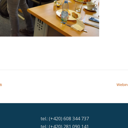
ti
Webin
tel.: (+420) 608 344 737
tel.: (+420) 281 090 141