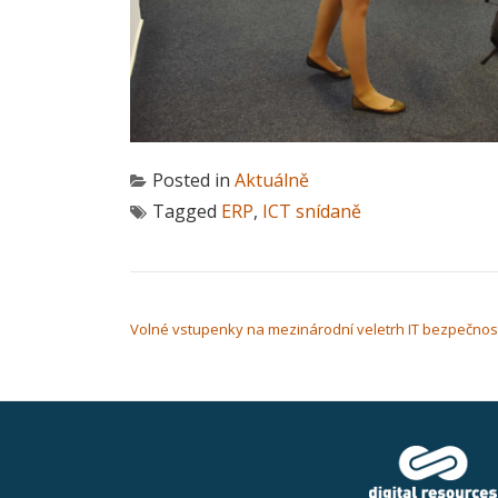
Posted in
Aktuálně
Tagged
ERP
,
ICT snídaně
NAVIGACE PRO PŘÍSPĚVEK
Volné vstupenky na mezinárodní veletrh IT bezpečnos