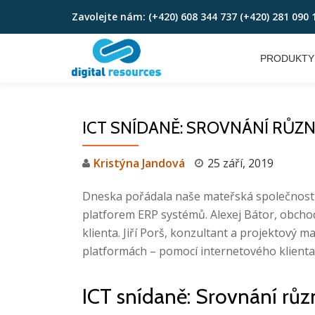
Zavolejte nám:
(+420) 608 344 737 (+420) 281 090 
Skip
to
PRODUKTY
content
ICT SNÍDANĚ: SROVNÁNÍ RŮZ
Kristýna Jandová
25 září, 2019
Dneska pořádala naše mateřská společnost Di
platforem ERP systémů. Alexej Bátor, obchod
klienta. Jiří Porš, konzultant a projektov
platformách – pomocí internetového klienta 
ICT snídaně: Srovnání růz