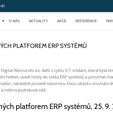
141
O NÁS
AKTUALITY
AKCE
REFERENCE
PAR
NÝCH PLATFOREM ERP SYSTÉMŮ
gital Resources a.s. další z cyklu ICT snídaní, která byla 
ní ředitel, uvedl hosty do světa ERP systémů a porovnal cha
ý manažer, následně provedl názornou živou ukázku srovnán
a interní podnikové sítě.
ných platforem ERP systémů, 25. 9.