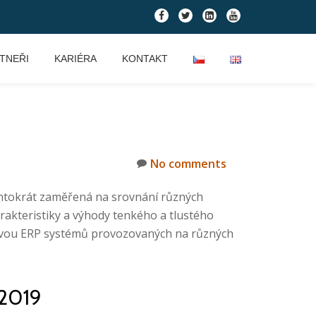
fa-
fa-
fa-
fa-
facebook
twitter
linkedin-
youtube
square
TNEŘI
KARIÉRA
KONTAKT
No comments
tentokrát zaměřená na srovnání různých
rakteristiky a výhody tenkého a tlustého
í dvou ERP systémů provozovaných na různých
 2019