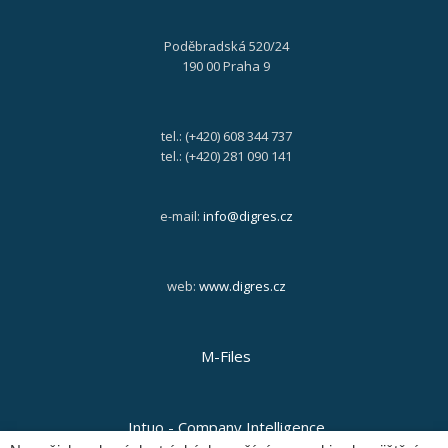
Poděbradská 520/24
190 00 Praha 9
tel.: (+420) 608 344 737
tel.: (+420) 281 090 141
e-mail:
info@digres.cz
web:
www.digres.cz
M-Files
Intuo - Company Intelligence