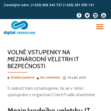
Zavolejte nám:
(+420) 608 344 737 (+420) 281 090 141
Skip
fa-
fa-
fa-
fa-
to
facebook
twitter
linkedin-
youtu
content
square
TO
NA
VOLNÉ VSTUPENKY NA
MEZINÁRODNÍ VELETRH IT
BEZPEČNOSTI
Kristýna Jandová
No comments
19 září, 2019
S radostí Vám oznamujeme, že se v rámci
spolupráce s organizací CzechTrade účastníme
Mezinárodního veletrhu IT