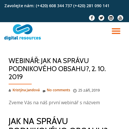
Zavolejte nám:
(+420) 608 344 737 (+420) 281 090 141
Skip
fa-
fa-
fa-
fa-
to
facebook
twitter
linkedin-
youtu
content
square
TO
NA
WEBINÁŘ: JAK NA SPRÁVU
PODNIKOVÉHO OBSAHU?, 2. 10.
2019
Kristýna Jandová
No comments
25 září, 2019
Zveme Vás na náš první webinář s názvem
JAK NA SPRÁVU