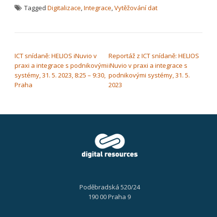
Tagged
Digitalizace
,
Integrace
,
Vytěžování dat
NAVIGACE PRO PŘÍSPĚVEK
ICT snídaně: HELIOS iNuvio v
Reportáž z ICT snídaně: HELIOS
praxi a integrace s podnikovými
iNuvio v praxi a integrace s
systémy, 31. 5. 2023, 8:25 – 9:30,
podnikovými systémy, 31. 5.
Praha
2023
Poděbradská 520/24
190 00 Praha 9