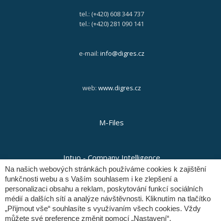
tel.: (+420) 608 344 737
tel.: (+420) 281 090 141
e-mail:
info@digres.cz
web:
www.digres.cz
M-Files
Intuo - Company Intelligence
Na našich webových stránkách používáme cookies k zajištění
funkčnosti webu a s Vaším souhlasem i ke zlepšení a
personalizaci obsahu a reklam, poskytování funkcí sociálních
Orange Solutions
médií a dalších sítí a analýze návštěvnosti. Kliknutím na tlačítko
„Přijmout vše“ souhlasíte s využívaním všech cookies. Vždy
můžete své preference změnit pomocí „Nastavení“.