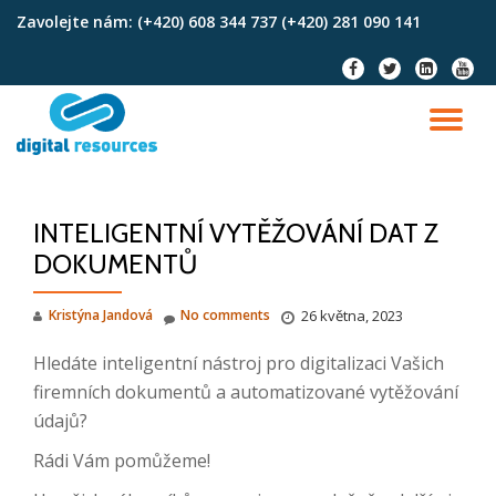
Zavolejte nám:
(+420) 608 344 737 (+420) 281 090 141
Skip
fa-
fa-
fa-
fa-
to
facebook
twitter
linkedin-
youtu
content
square
TO
NA
INTELIGENTNÍ VYTĚŽOVÁNÍ DAT Z
DOKUMENTŮ
Kristýna Jandová
No comments
26 května, 2023
Hledáte inteligentní nástroj pro digitalizaci Vašich
firemních dokumentů a automatizované vytěžování
údajů?
Rádi Vám pomůžeme!