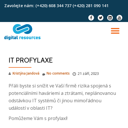
Zavolejte nám:
(+420) 608 344 737 (+420) 281 090 141
Skip
fa-
fa-
fa-
fa-
to
facebook
twitter
linkedin-
youtu
content
square
TO
NA
IT PROFYLAXE
Kristýna Jandová
No comments
21 září, 2023
Přáli byste si snížit ve Vaší firmě rizika spojená s
potenciálními haváriemi a ztrátami, neplánovanou
odstávkou IT systémů či jinou mimořádnou
událostí v oblasti IT?
Pomůžeme Vám s profylaxí!