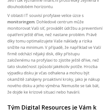
Šetří tak významné finanční prostředky zejména v
dlouhodobém horizontu.
V oblasti IT souvisí profylaxe velice úzce s
monitoringem
. Dohledové centrum může
monitorovat Vaši síť, provádět údržbu a preventivní
opatření ještě dříve, než nastane problém. Právě
díky tomu optimalizujete Vaše náklady a rizika
snížíte na minimum. V případě, že například ve Vaší
firmě odchází nějaký disk, díky přístupu
založenému na profylaxi to zjistíte ještě dříve, než
tato skutečnost způsobí jakékoliv potíže. Hrozba
výpadku disku je včas odhalena a mohou být
okamžitě zahájeny proaktivní kroky, jako je nákup
nového disku a jeho výměna. Nemusíte se tak bát,
že dojde ke krizové situaci nebo havárii.
Tým Digital Resources je Vám k