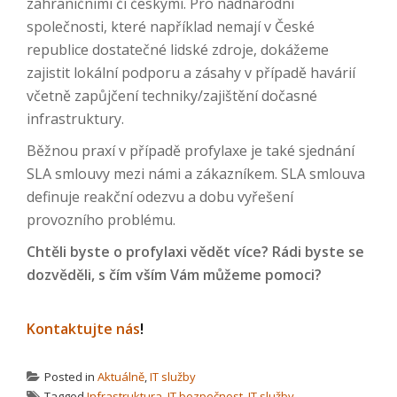
zahraničními či českými. Pro nadnárodní
společnosti, které například nemají v České
republice dostatečné lidské zdroje, dokážeme
zajistit lokální podporu a zásahy v případě havárií
včetně zapůjčení techniky/zajištění dočasné
infrastruktury.
Běžnou praxí v případě profylaxe je také sjednání
SLA smlouvy mezi námi a zákazníkem. SLA smlouva
definuje reakční odezvu a dobu vyřešení
provozního problému.
Chtěli byste o profylaxi vědět více? Rádi byste se
dozvěděli, s čím vším Vám můžeme pomoci?
Kontaktujte nás
!
Posted in
Aktuálně
,
IT služby
Tagged
Infrastruktura
,
IT bezpečnost
,
IT služby