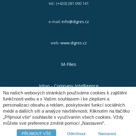
tel.: (+420) 281 090 141
e-mail:
info@digres.cz
web:
www.digres.cz
M-Files
Intuo - Company Intelligence
Na našich webových stránkách používáme cookies k zajištění
funkčnosti webu a s Vaším souhlasem i ke zlepšení a
personalizaci obsahu a reklam, poskytování funkcí sociálních
Orange Solutions
médií a dalších sítí a analýze návštěvnosti. Kliknutím na tlačítko
„Přijmout vše“ souhlasíte s využívaním všech cookies. Vždy
můžete své preference změnit pomocí „Nastavení“.
Copyright © Digital Resources a.s.
PŘIJMOUT VŠE
Odmítnout
Nastavení