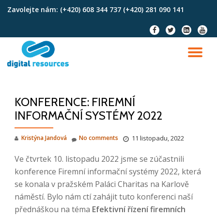
Zavolejte nám:
(+420) 608 344 737 (+420) 281 090 141
Skip
fa-
fa-
fa-
fa-
to
facebook
twitter
linkedin-
youtu
content
square
TO
NA
KONFERENCE: FIREMNÍ
INFORMAČNÍ SYSTÉMY 2022
Kristýna Jandová
No comments
11 listopadu, 2022
Ve čtvrtek 10. listopadu 2022 jsme se zúčastnili
konference Firemní informační systémy 2022, která
se konala v pražském Paláci Charitas na Karlově
náměstí. Bylo nám ctí zahájit tuto konferenci naší
přednáškou na téma
Efektivní řízení firemních