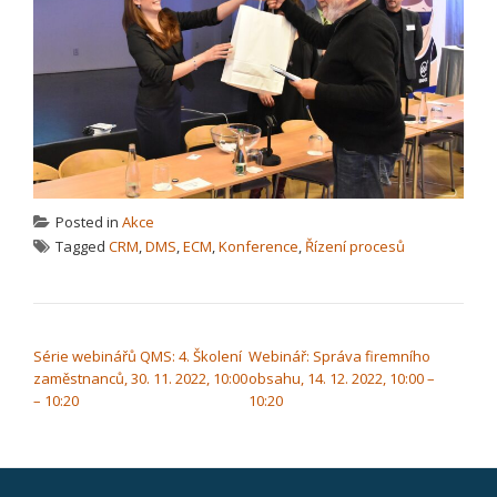
Posted in
Akce
Tagged
CRM
,
DMS
,
ECM
,
Konference
,
Řízení procesů
NAVIGACE PRO PŘÍSPĚVEK
Série webinářů QMS: 4. Školení
Webinář: Správa firemního
zaměstnanců, 30. 11. 2022, 10:00
obsahu, 14. 12. 2022, 10:00 –
– 10:20
10:20