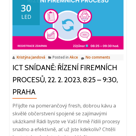
se
30
uskutečnila
LED
první
ICT
snídaně
v
roce
Kristýna Jandová
Posted in
Akce
No comments
2023
ICT SNÍDANĚ: ŘÍZENÍ FIREMNÍCH
PROCESŮ, 22. 2. 2023, 8:25 – 9:30,
PRAHA
Přijďte na pomerančový fresh, dobrou kávu a
skvělé občerstvení spojené se zajímavými
ukázkami! Rádi byste ve Vaší firmě řídili procesy
snadno a efektivně, ať už jste kdekoliv? Chtěli