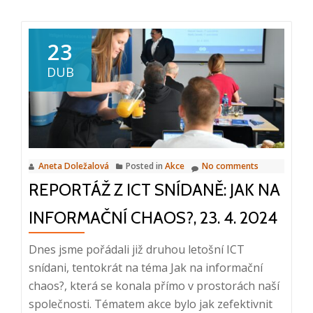
about
Webinář:
Efektivní
23
procesování
DUB
faktur,
12.
6.
2024,
10:00
Aneta Doležalová
Posted in
Akce
No comments
–
REPORTÁŽ Z ICT SNÍDANĚ: JAK NA
10:20
INFORMAČNÍ CHAOS?, 23. 4. 2024
Dnes jsme pořádali již druhou letošní ICT
snídani, tentokrát na téma Jak na informační
chaos?, která se konala přímo v prostorách naší
společnosti. Tématem akce bylo jak zefektivnit