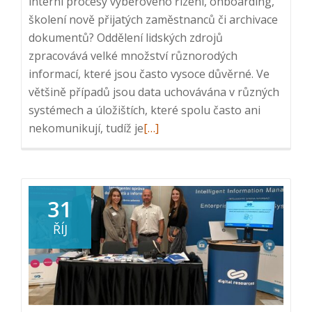
interní procesy výběrového řízení, onboarding,
školení nově přijatých zaměstnanců či archivace
dokumentů? Oddělení lidských zdrojů
zpracovává velké množství různorodých
informací, které jsou často vysoce důvěrné. Ve
většině případů jsou data uchovávána v různých
systémech a úložištích, které spolu často ani
Read
nekomunikují, tudíž je
[…]
more
about
Brožura:
Automatizace
31
a
ŘÍJ
digitalizace
HR