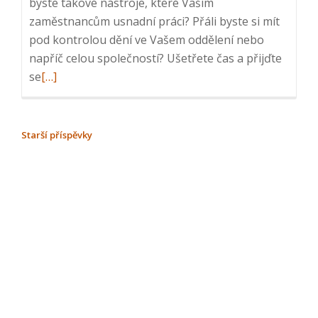
byste takové nástroje, které Vašim
zaměstnancům usnadní práci? Přáli byste si mít
pod kontrolou dění ve Vašem oddělení nebo
napříč celou společností? Ušetřete čas a přijďte
Read
se
[…]
more
about
ICT
NAVIGACE
Starší příspěvky
snídaně:
PRO
Řízení
PŘÍSPĚVKY
firemních
procesů,
22.
2.
2023,
8:25
–
9:30,