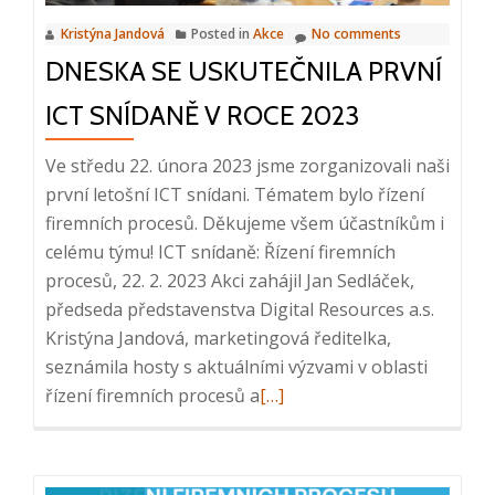
10:00
Kristýna Jandová
Posted in
Akce
No comments
–
DNESKA SE USKUTEČNILA PRVNÍ
10:20
ICT SNÍDANĚ V ROCE 2023
Ve středu 22. února 2023 jsme zorganizovali naši
první letošní ICT snídani. Tématem bylo řízení
firemních procesů. Děkujeme všem účastníkům i
celému týmu! ICT snídaně: Řízení firemních
procesů, 22. 2. 2023 Akci zahájil Jan Sedláček,
předseda představenstva Digital Resources a.s.
Kristýna Jandová, marketingová ředitelka,
seznámila hosty s aktuálními výzvami v oblasti
Read
řízení firemních procesů a
[…]
more
about
Dneska