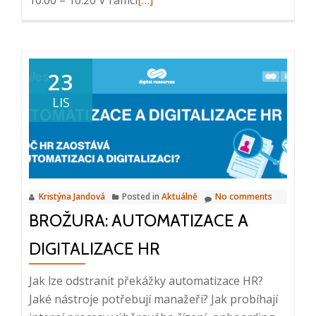
more
about
Webinář:
Řízení
23
a
LIS
plánování
servisu,
21.
2.
2024,
Kristýna Jandová
Posted in
Aktuálně
No comments
10:00
BROŽURA: AUTOMATIZACE A
–
10:20
DIGITALIZACE HR
Jak lze odstranit překážky automatizace HR?
Jaké nástroje potřebují manažeři? Jak probíhají