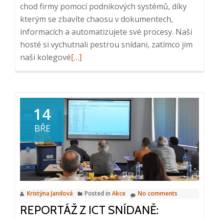
chod firmy pomocí podnikových systémů, díky
kterým se zbavíte chaosu v dokumentech,
informacích a automatizujete své procesy. Naši
hosté si vychutnali pestrou snídani, zatímco jim
Read
naši kolegové
[…]
more
about
Reportáž
z
14
ICT
BŘE
snídaně:
Jak
na
informační
chaos?,
Kristýna Jandová
Posted in
Akce
No comments
23.
REPORTÁŽ Z ICT SNÍDANĚ:
4.