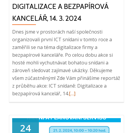
2024
DIGITALIZACE A BEZPAPÍROVÁ
KANCELÁŘ, 14. 3. 2024
Dnes jsme v prostorách naší společnosti
organizovali první ICT snídani v tomto roce a
zaměřili se na téma digitalizace firmy a
bezpapírové kanceláře. Po celou dobu akce si
hosté mohli vychutnávat bohatou snídani a
zároveň sledovat zajímavé ukázky. Děkujeme
všem zúčastněným! Zde Vám přinášíme reportáž
z průběhu akce: ICT snídaně: Digitalizace a
Read
bezpapírová kancelář, 14.
[…]
more
about
Reportáž
z
24
ICT