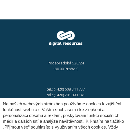
Praha
Poděbradská 520/24
190 00 Praha 9
tel.: (+420) 608 344 737
tel.: (+420) 281 090 141
Na našich webových stránkách používáme cookies k zajištění
funkčnosti webu a s Vaším souhlasem i ke zlepšení a
e-mail:
info@digres.cz
personalizaci obsahu a reklam, poskytování funkcí sociálních
médií a dalších sítí a analýze návštěvnosti. Kliknutím na tlačítko
„Přijmout vše“ souhlasíte s využívaním všech cookies. Vždy