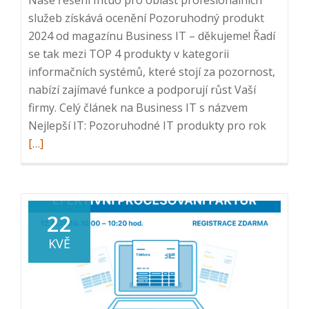
služeb získává ocenění Pozoruhodný produkt
2024 od magazínu Business IT – děkujeme! Řadí
se tak mezi TOP 4 produkty v kategorii
informačních systémů, které stojí za pozornost,
nabízí zajímavé funkce a podporují růst Vaší
firmy. Celý článek na Business IT s názvem
Read
Nejlepší IT: Pozoruhodné IT produkty pro rok
more
[…]
about
Pozoru
produkt
2024:
22
Intuo
KVĚ
pro
oblast
profesio
služeb