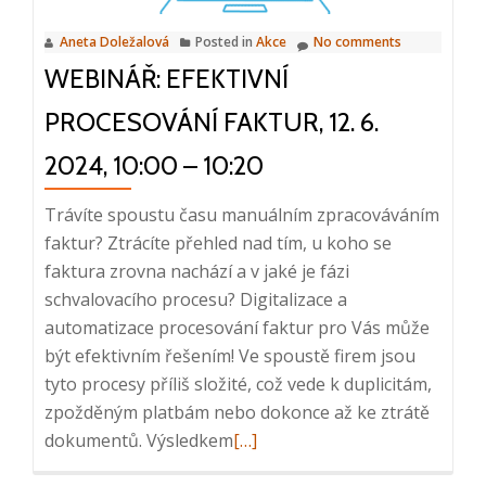
Aneta Doležalová
Posted in
Akce
No comments
WEBINÁŘ: EFEKTIVNÍ
PROCESOVÁNÍ FAKTUR, 12. 6.
2024, 10:00 – 10:20
Trávíte spoustu času manuálním zpracováváním
faktur? Ztrácíte přehled nad tím, u koho se
faktura zrovna nachází a v jaké je fázi
schvalovacího procesu? Digitalizace a
automatizace procesování faktur pro Vás může
být efektivním řešením! Ve spoustě firem jsou
tyto procesy příliš složité, což vede k duplicitám,
zpožděným platbám nebo dokonce až ke ztrátě
Read
dokumentů. Výsledkem
[…]
more