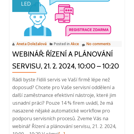
LED
snídaně:
Digitalizace
a
bezpapírová
kancelář,
Aneta Doležalová
Posted in
Akce
No comments
14.
WEBINÁŘ: ŘÍZENÍ A PLÁNOVÁNÍ
3.
2024
SERVISU, 21. 2. 2024, 10:00 – 10:20
Rádi byste řídili servis ve Vaší firmě lépe než
doposud? Chcete pro Vaše servisní oddělení a
další zaměstnance efektivní nástroje, které jim
usnadní práci? Pouze 14 % firem uvádí, že má
nasazené nějaké automatické workflow pro
podporu servisních procesů. Zveme Vás na
webinář Řízení a plánování servisu, 21. 2. 2024,
Read
10:00 – 10:20 V rámci
[…]