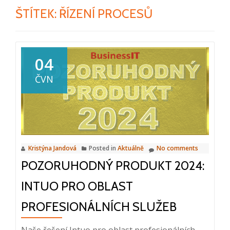
ŠTÍTEK:
ŘÍZENÍ PROCESŮ
04
ČVN
Kristýna Jandová
Posted in
Aktuálně
No comments
POZORUHODNÝ PRODUKT 2024:
INTUO PRO OBLAST
PROFESIONÁLNÍCH SLUŽEB
Naše řešení Intuo pro oblast profesionálních