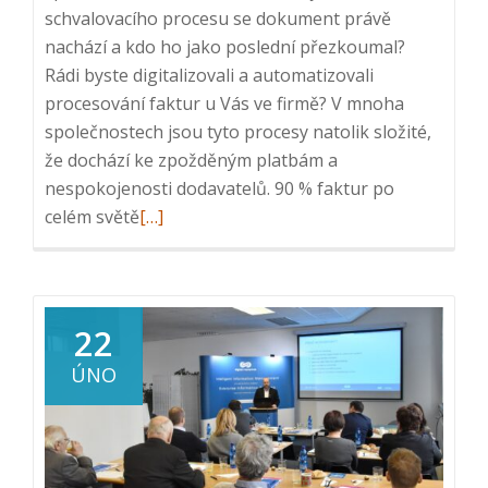
schvalovacího procesu se dokument právě
nachází a kdo ho jako poslední přezkoumal?
Rádi byste digitalizovali a automatizovali
procesování faktur u Vás ve firmě? V mnoha
společnostech jsou tyto procesy natolik složité,
že dochází ke zpožděným platbám a
nespokojenosti dodavatelů. 90 % faktur po
Read
celém světě
[…]
more
about
Webinář:
Efektivní
22
procesování
ÚNO
faktur,
10.
5.
2023,