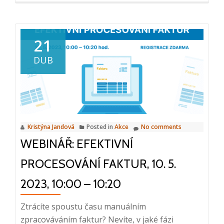
about
Konference
Digitalizace
21
pracovněprávní
DUB
agendy,
personální
management
a
digitální
Kristýna Jandová
Posted in
Akce
No comments
firma,
WEBINÁŘ: EFEKTIVNÍ
12.
10.
PROCESOVÁNÍ FAKTUR, 10. 5.
2023
2023, 10:00 – 10:20
Ztrácíte spoustu času manuálním
zpracováváním faktur? Nevíte, v jaké fázi