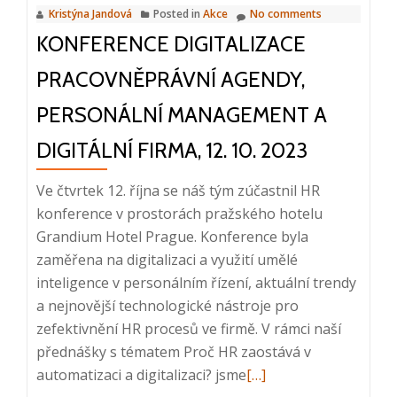
Kristýna Jandová
Posted in
Akce
No comments
KONFERENCE DIGITALIZACE
PRACOVNĚPRÁVNÍ AGENDY,
PERSONÁLNÍ MANAGEMENT A
DIGITÁLNÍ FIRMA, 12. 10. 2023
Ve čtvrtek 12. října se náš tým zúčastnil HR
konference v prostorách pražského hotelu
Grandium Hotel Prague. Konference byla
zaměřena na digitalizaci a využití umělé
inteligence v personálním řízení, aktuální trendy
a nejnovější technologické nástroje pro
zefektivnění HR procesů ve firmě. V rámci naší
přednášky s tématem Proč HR zaostává v
Read
automatizaci a digitalizaci? jsme
[…]
more