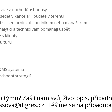
rovize z obchodů + bonusy
sedět v kanceláři, budete v terénu!
át se seniorním obchodníkem nebo manažerem
alytici a technici vám pomáhají uspět
 s klienty
kulturu
:
 DMS systémů
bchodní strategií
B
 týmu? Zašli nám svůj životopis, případně
ssova@digres.cz. Těšíme se na případnou