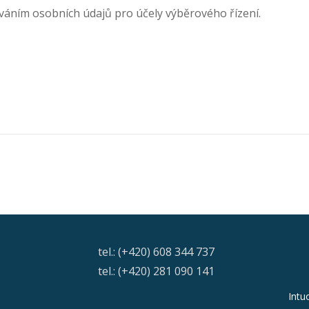
váním osobních údajů pro účely výběrového řízení.
tel.: (+420) 608 344 737
tel.: (+420) 281 090 141
Intu