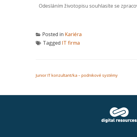
Odesláním životopisu souhlasíte se zpraco
Posted in
Kariéra
Tagged
IT firma
NAVIGACE PRO PŘÍSPĚVEK
Junior IT konzultant/ka – podnikové systémy