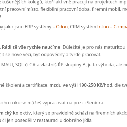
kušenějších kolegů, kteří aktivně pracují na projektech imp
í pracovní místo, flexibilní pracovní doba, firemní mobil, m
!
my jako jsou ERP systémy –
Odoo
, CRM systém
Intuo – Compa
.
Rádi tě vše rychle naučíme!
Důležité je pro nás maturitou 
it se nové věci, být odpovědný a tvrdě pracovat.
MAUI, SQL či C# a vlastníš ŘP skupiny B, je to výhoda, ale
né školení a certifikace,
mzdu ve výši 190-250 Kč/hod.
dle tv
ho roku se můžeš vypracovat na pozici Seniora.
mický kolektiv,
který se pravidelně schází na firemních akcí
 či jen poseděli v restauraci u dobrého jídla.