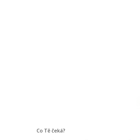
Co Tě čeká?