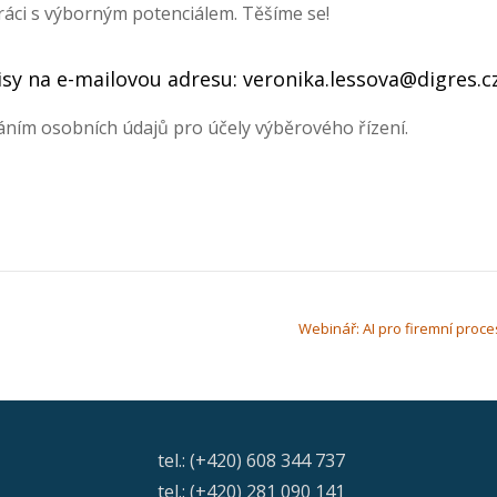
práci s výborným potenciálem. Těšíme se!
isy na e-mailovou adresu: veronika.lessova@digres.cz
áním osobních údajů pro účely výběrového řízení.
Webinář: AI pro firemní proce
tel.: (+420) 608 344 737
tel.: (+420) 281 090 141