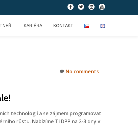
fa-
fa-
fa-
fa-
facebook
twitter
linkedin-
youtube
square
TNEŘI
KARIÉRA
KONTAKT
No comments
le!
ních technologií a se zájmem programovat
riérního růstu. Nabízíme Ti DPP na 2-3 dny v