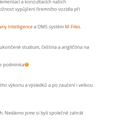
lementací a konzultacích našich
ožnost vypůjčení firemního vozidla při
ny Intelligence
a DMS systém
M-Files.
ukončené studium, čeština a angličtina na
 ne podmínka
ého výkonu a výsledků a po zaučení i velkou
ch. Nedávno jsme si byli společně zahrát