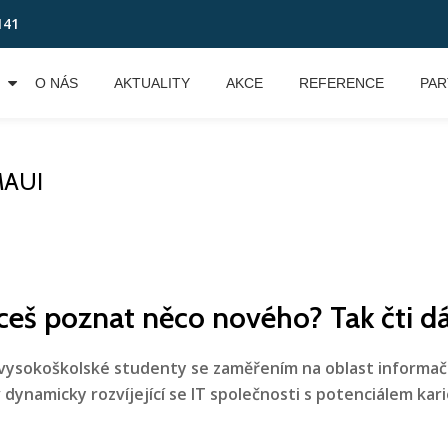
141
O NÁS
AKTUALITY
AKCE
REFERENCE
PAR
MAUI
chceš poznat něco nového? Tak čti dá
vysokoškolské studenty se zaměřením na oblast informač
 v dynamicky rozvíjející se IT společnosti s potenciálem ka