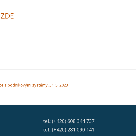
u
ZDE
ace s podnikovými systémy, 31. 5. 2023
tel.: (+420) 608 344 737
tel.: (+420) 281 090 141