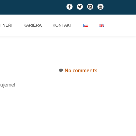
fa-
fa-
fa-
fa-
facebook
twitter
linkedin-
youtube
square
TNEŘI
KARIÉRA
KONTAKT
No comments
ujeme!