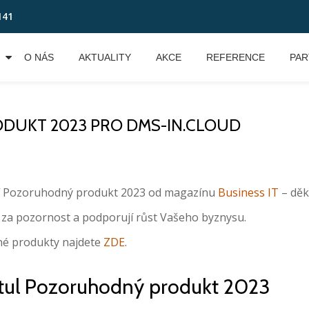
141
O NÁS
AKTUALITY
AKCE
REFERENCE
PAR
DUKT 2023 PRO DMS-IN.CLOUD
í Pozoruhodný produkt 2023 od magazínu
Business IT
– děk
í za pozornost a podporují růst Vašeho byznysu.
ěné produkty najdete
ZDE
.
tul Pozoruhodný produkt 2023