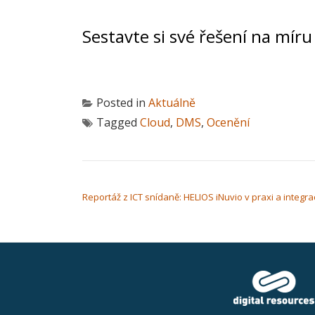
Sestavte si své řešení na mír
Posted in
Aktuálně
Tagged
Cloud
,
DMS
,
Ocenění
NAVIGACE PRO PŘÍSPĚVEK
Reportáž z ICT snídaně: HELIOS iNuvio v praxi a integr