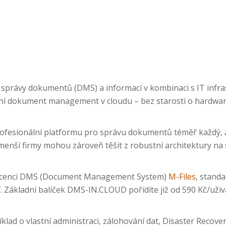
správy dokumentů (DMS) a informací v kombinaci s IT infra
xní dokument management v cloudu – bez starostí o hardwar
fesionální platformu pro správu dokumentů téměř každý, a 
 menší firmy mohou zároveň těšit z robustní architektury na
licenci DMS (Document Management System)
M-Files
, stand
í. Základní balíček DMS-IN.CLOUD pořídíte již od 590 Kč/uživa
lad o vlastní administraci, zálohování dat, Disaster Recover