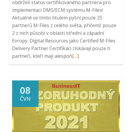
obdrželi status certifikovaného partnera pro
implementaci DMS/ECM systému M-Files!
Aktuálně se tímto titulem pyšní pouze 25
partnerů M-Files z celého světa, přičemž pouze
2 z nich působí v oblasti střední a západní
Evropy. Digital Resources jako Certified M-Files
Delivery Partner Certifikaci získávají pouze ti
Read
partneři, kteří mají alespoň
[…]
more
about
Digital
Resources
08
získává
ČVN
titul
Certified
M-
Files