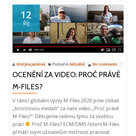
Intuo
Servis
12
oceněno
ŘÍJ
jako
Pozoruhodný
produkt
2021
Kristýna Jandová
Posted in
Aktuálně
No comments
OCENĚNÍ ZA VIDEO: PROČ PRÁVĚ
M-FILES?
V rámci globální výzvy M-Files 2020 jsme získali
„bronzovou medaili“ za naše video „Proč právě
M-Files?“. Děkujeme celému týmu za skvělou
práci
Proč M-Files? ECM/DMS řešení M-Files
přináší svým uživatelům možnost pracovat