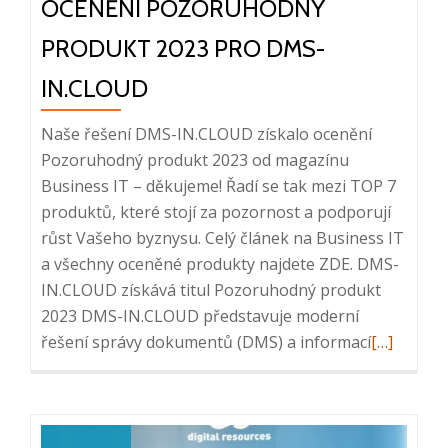
OCENĚNÍ POZORUHODNÝ
PRODUKT 2023 PRO DMS-
IN.CLOUD
Naše řešení DMS-IN.CLOUD získalo ocenění
Pozoruhodný produkt 2023 od magazínu
Business IT – děkujeme! Řadí se tak mezi TOP 7
produktů, které stojí za pozornost a podporují
růst Vašeho byznysu. Celý článek na Business IT
a všechny oceněné produkty najdete ZDE. DMS-
IN.CLOUD získává titul Pozoruhodný produkt
2023 DMS-IN.CLOUD představuje moderní
Read
řešení správy dokumentů (DMS) a informací
[…]
more
about
Ocenění
Pozoruho