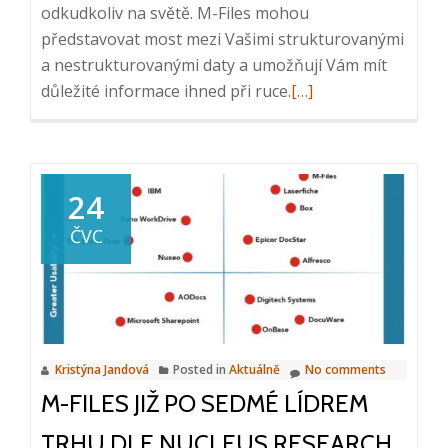
odkudkoliv na světě. M-Files mohou
představovat most mezi Vašimi strukturovanými
a nestrukturovanými daty a umožňují Vám mít
Read
důležité informace ihned při ruce.
[…]
more
about
Ocenění
za
24
video:
ČVC
Proč
právě
M-
Files?
Kristýna Jandová
Posted in
Aktuálně
No comments
M-FILES JIŽ PO SEDMÉ LÍDREM
TRHU DLE NUCLEUS RESEARCH