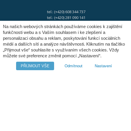
tel.: (+420) 608 344 737
tel.: (+420) 281 090 141
Na našich webových stránkách používáme cookies k zajištění
funkčnosti webu a s Vaším souhlasem i ke zlepšení a
e-mail:
info@digres.cz
personalizaci obsahu a reklam, poskytování funkcí sociálních
médií a dalších sítí a analýze návštěvnosti. Kliknutím na tlačítko
„Přijmout vše“ souhlasíte s využívaním všech cookies. Vždy
web:
www.digres.cz
můžete své preference změnit pomocí „Nastavení“.
PŘIJMOUT VŠE
Odmítnout
Nastavení
M-Files
Intuo - Company Intelligence
Orange Solutions