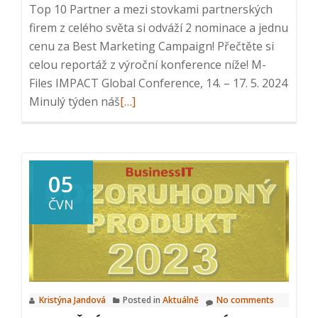
Top 10 Partner a mezi stovkami partnerských
firem z celého světa si odváží 2 nominace a jednu
cenu za Best Marketing Campaign! Přečtěte si
celou reportáž z výroční konference níže! M-
Files IMPACT Global Conference, 14. – 17. 5. 2024
Read
Minulý týden náš
[…]
more
about
Úspěch
na
05
M-
ČVN
Files
IMPACT
Global
Conference
2024
Kristýna Jandová
Posted in
Aktuálně
No comments