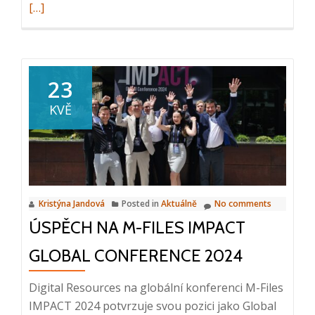
more
[…]
about
Pozoru
produkt
2024:
23
Intuo
KVĚ
pro
oblast
profesio
služeb
Kristýna Jandová
Posted in
Aktuálně
No comments
ÚSPĚCH NA M-FILES IMPACT
GLOBAL CONFERENCE 2024
Digital Resources na globální konferenci M-Files
IMPACT 2024 potvrzuje svou pozici jako Global