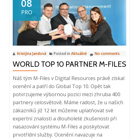
08
produkt
PRO
2023
pro
DMS-
IN.CLOUD
Kristýna Jandová
Posted in
Aktuálně
No comments
WORLD TOP 10 PARTNER M-FILES
Náš tým M-Files v Digital Resources právě získal
ocenění a patří do Global Top 10. Opět tak
potvrzujeme výbornou pozici mezi zhruba 400
partnery celosvětově. Máme radost, že u našich
zákazníků již 12 let můžeme uplatňovat své
expertní znalosti a dlouholeté zkušenosti při
nasazování systému M-Files a poskytovat
prvotřídní služby. Ocenění navazuje na