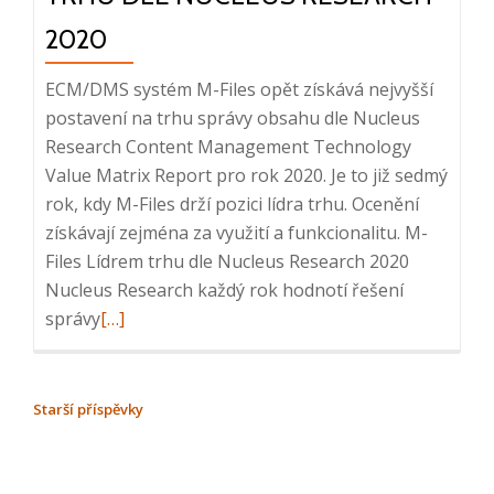
2020
ECM/DMS systém M-Files opět získává nejvyšší
postavení na trhu správy obsahu dle Nucleus
Research Content Management Technology
Value Matrix Report pro rok 2020. Je to již sedmý
rok, kdy M-Files drží pozici lídra trhu. Ocenění
získávají zejména za využití a funkcionalitu. M-
Files Lídrem trhu dle Nucleus Research 2020
Nucleus Research každý rok hodnotí řešení
Read
správy
[…]
more
about
M-
NAVIGACE
Starší příspěvky
Files
PRO
již
PŘÍSPĚVKY
po