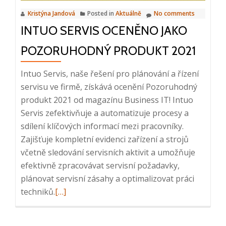
Delivery
Partner
Kristýna Jandová
Posted in
Aktuálně
No comments
INTUO SERVIS OCENĚNO JAKO
POZORUHODNÝ PRODUKT 2021
Intuo Servis, naše řešení pro plánování a řízení
servisu ve firmě, získává ocenění Pozoruhodný
produkt 2021 od magazínu Business IT! Intuo
Servis zefektivňuje a automatizuje procesy a
sdílení klíčových informací mezi pracovníky.
Zajišťuje kompletní evidenci zařízení a strojů
včetně sledování servisních aktivit a umožňuje
efektivně zpracovávat servisní požadavky,
plánovat servisní zásahy a optimalizovat práci
Read
techniků.
[…]
more
about