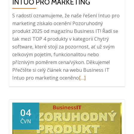
INTUO PRO MARKETING
S radostí oznamujeme, že naše řešení Intuo pro
marketing získalo ocenění Pozoruhodný
produkt 2025 od magazínu Business IT! Řadí se
tak mezi TOP 4 produkty v kategorii Chytrý
software, které stojí za pozornost, ať už svým
celkovým pojetím, funkcionalitou nebo
příznivým poměrem cena/výkon. Děkujeme!
Přečtěte si celý článek na webu Business IT
Read
Intuo pro marketing oceněno
[…]
more
about
Pozoruhodný
produkt
04
2025:
ČVN
Intuo
pro