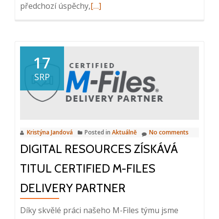
Read
předchozí úspěchy,
[…]
more
about
World
TOP
17
10
SRP
partner
M-
Files
Kristýna Jandová
Posted in
Aktuálně
No comments
DIGITAL RESOURCES ZÍSKÁVÁ
TITUL CERTIFIED M-FILES
DELIVERY PARTNER
Díky skvělé práci našeho M-Files týmu jsme