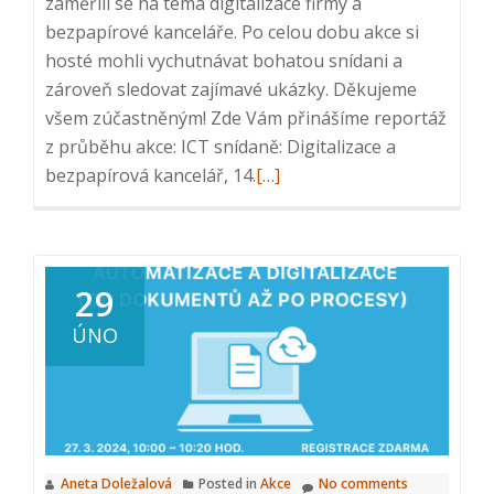
zaměřili se na téma digitalizace firmy a
bezpapírové kanceláře. Po celou dobu akce si
hosté mohli vychutnávat bohatou snídani a
zároveň sledovat zajímavé ukázky. Děkujeme
všem zúčastněným! Zde Vám přinášíme reportáž
z průběhu akce: ICT snídaně: Digitalizace a
Read
bezpapírová kancelář, 14.
[…]
more
about
Reportáž
z
29
ICT
ÚNO
snídaně:
Digitalizace
a
bezpapírová
kancelář,
Aneta Doležalová
Posted in
Akce
No comments
14.