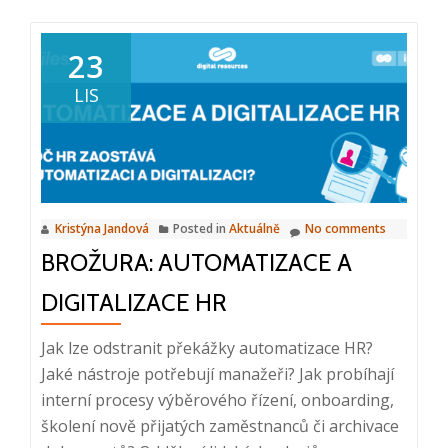
about
Webinář:
Automatizace
23
a
LIS
digitalizace
(od
dokumentů
až
po
Kristýna Jandová
Posted in
Aktuálně
No comments
procesy),
BROŽURA: AUTOMATIZACE A
27.
3.
DIGITALIZACE HR
2024,
10:00
Jak lze odstranit překážky automatizace HR?
–
Jaké nástroje potřebují manažeři? Jak probíhají
10:20
interní procesy výběrového řízení, onboarding,
školení nově přijatých zaměstnanců či archivace