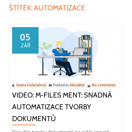
ŠTÍTEK:
AUTOMATIZACE
05
ZÁŘ
Aneta Doležalová
Posted in
Aktuálně
No comments
VIDEO: M-FILES MENT: SNADNÁ
AUTOMATIZACE TVORBY
DOKUMENTŮ
Posuňte tvorbu dokumentů na vyšší úroveň