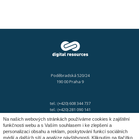
Poděbradská 520/24
190 00 Praha 9
tel.: (+420) 608 344 737
tel.: (+420) 281 090 141
Na našich webových stránkách používáme cookies k zajištění
funkčnosti webu a s Vaším souhlasem i ke zlepšení a
e-mail:
info@digres.cz
personalizaci obsahu a reklam, poskytování funkcí sociálních
médií a dalších sítí a analýze návštěvnosti. Kliknutím na tlačítko