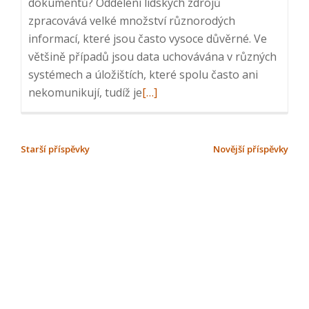
dokumentů? Oddělení lidských zdrojů
zpracovává velké množství různorodých
informací, které jsou často vysoce důvěrné. Ve
většině případů jsou data uchovávána v různých
systémech a úložištích, které spolu často ani
Read
nekomunikují, tudíž je
[…]
more
about
Brožura:
NAVIGACE
Starší příspěvky
Novější příspěvky
Automatizace
PRO
a
PŘÍSPĚVKY
digitalizace
HR