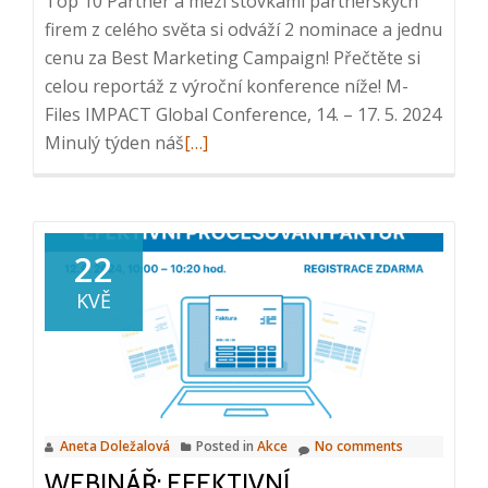
Top 10 Partner a mezi stovkami partnerských
firem z celého světa si odváží 2 nominace a jednu
cenu za Best Marketing Campaign! Přečtěte si
celou reportáž z výroční konference níže! M-
Files IMPACT Global Conference, 14. – 17. 5. 2024
Read
Minulý týden náš
[…]
more
about
Úspěch
na
22
M-
KVĚ
Files
IMPACT
Global
Conference
2024
Aneta Doležalová
Posted in
Akce
No comments
WEBINÁŘ: EFEKTIVNÍ