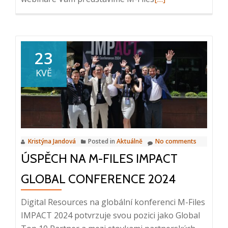
more
about
Webinář:
M-
23
Files
KVĚ
Ment:
Snadná
automatizace
tvorby
dokumentů,
Kristýna Jandová
Posted in
Aktuálně
No comments
7.
ÚSPĚCH NA M-FILES IMPACT
8.
2024,
GLOBAL CONFERENCE 2024
10:00
–
Digital Resources na globální konferenci M-Files
10:20
IMPACT 2024 potvrzuje svou pozici jako Global