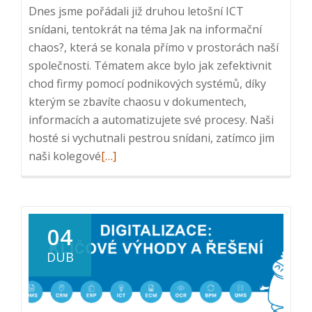
Dnes jsme pořádali již druhou letošní ICT
snídani, tentokrát na téma Jak na informační
chaos?, která se konala přímo v prostorách naší
společnosti. Tématem akce bylo jak zefektivnit
chod firmy pomocí podnikových systémů, díky
kterým se zbavíte chaosu v dokumentech,
informacích a automatizujete své procesy. Naši
hosté si vychutnali pestrou snídani, zatímco jim
Read
naši kolegové
[…]
more
about
Reportáž
z
04
ICT
DUB
snídaně:
Jak
na