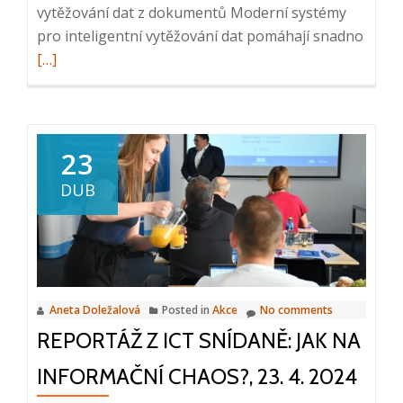
vytěžování dat z dokumentů Moderní systémy
Read
pro inteligentní vytěžování dat pomáhají snadno
more
[…]
about
Autom
vytěž
dat
23
z
DUB
doku
Aneta Doležalová
Posted in
Akce
No comments
REPORTÁŽ Z ICT SNÍDANĚ: JAK NA
INFORMAČNÍ CHAOS?, 23. 4. 2024