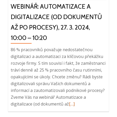
WEBINÁŘ: AUTOMATIZACE A
3.
2024
DIGITALIZACE (OD DOKUMENTŮ
AŽ PO PROCESY), 27. 3. 2024,
10:00 – 10:20
86 % pracovníků považuje nedostatečnou
digitalizaci a automatizaci za klíčovou překážku
rozvoje firmy. S tím souvisí i fakt, že zaměstnanci
tráví denně až 25 % pracovního času rutinními,
opakujícími se úkoly. Chcete změnu? Rádi byste
digitalizovali správu Vašich dokumentů a
informací a zautomatizovali podnikové procesy?
Zveme Vás na webinář Automatizace a
Read
digitalizace (od dokumentů až
[…]
more