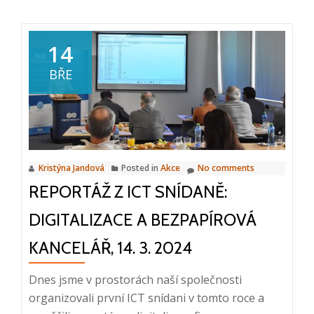
about
Digitalizace:
klíčové
14
výhody
BŘE
a
řešení
Kristýna Jandová
Posted in
Akce
No comments
REPORTÁŽ Z ICT SNÍDANĚ:
DIGITALIZACE A BEZPAPÍROVÁ
KANCELÁŘ, 14. 3. 2024
Dnes jsme v prostorách naší společnosti
organizovali první ICT snídani v tomto roce a