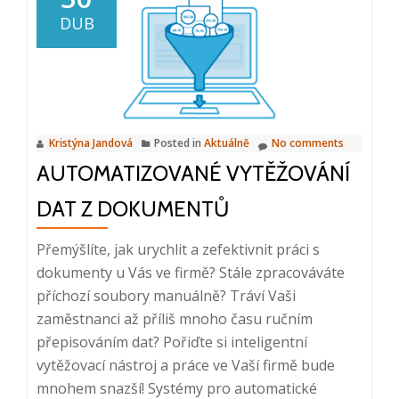
procesování
DUB
faktur,
12.
6.
2024,
10:00
Kristýna Jandová
Posted in
Aktuálně
No comments
–
AUTOMATIZOVANÉ VYTĚŽOVÁNÍ
10:20
DAT Z DOKUMENTŮ
Přemýšlíte, jak urychlit a zefektivnit práci s
dokumenty u Vás ve firmě? Stále zpracováváte
příchozí soubory manuálně? Tráví Vaši
zaměstnanci až příliš mnoho času ručním
přepisováním dat? Pořiďte si inteligentní
vytěžovací nástroj a práce ve Vaší firmě bude
mnohem snazší! Systémy pro automatické