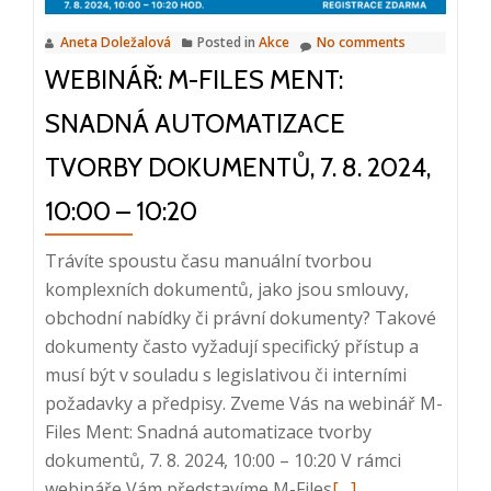
Aneta Doležalová
Posted in
Akce
No comments
WEBINÁŘ: M-FILES MENT:
SNADNÁ AUTOMATIZACE
TVORBY DOKUMENTŮ, 7. 8. 2024,
10:00 – 10:20
Trávíte spoustu času manuální tvorbou
komplexních dokumentů, jako jsou smlouvy,
obchodní nabídky či právní dokumenty? Takové
dokumenty často vyžadují specifický přístup a
musí být v souladu s legislativou či interními
požadavky a předpisy. Zveme Vás na webinář M-
Files Ment: Snadná automatizace tvorby
dokumentů, 7. 8. 2024, 10:00 – 10:20 V rámci
Read
webináře Vám představíme M-Files
[…]