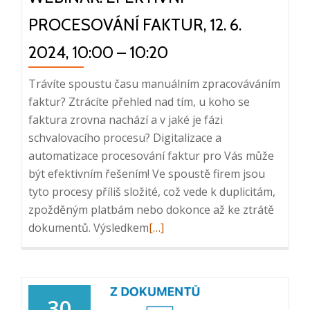
PROCESOVÁNÍ FAKTUR, 12. 6.
2024, 10:00 – 10:20
Trávíte spoustu času manuálním zpracováváním
faktur? Ztrácíte přehled nad tím, u koho se
faktura zrovna nachází a v jaké je fázi
schvalovacího procesu? Digitalizace a
automatizace procesování faktur pro Vás může
být efektivním řešením! Ve spoustě firem jsou
tyto procesy příliš složité, což vede k duplicitám,
zpožděným platbám nebo dokonce až ke ztrátě
Read
dokumentů. Výsledkem
[…]
more
about
Webinář:
Efektivní
30