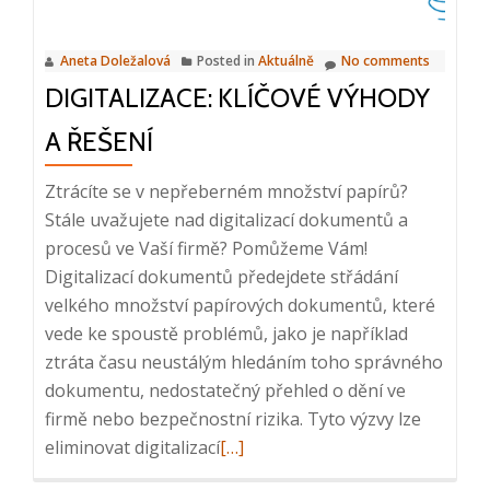
informační
chaos?,
Aneta Doležalová
Posted in
Aktuálně
No comments
23.
DIGITALIZACE: KLÍČOVÉ VÝHODY
4.
2024
A ŘEŠENÍ
Ztrácíte se v nepřeberném množství papírů?
Stále uvažujete nad digitalizací dokumentů a
procesů ve Vaší firmě? Pomůžeme Vám!
Digitalizací dokumentů předejdete střádání
velkého množství papírových dokumentů, které
vede ke spoustě problémů, jako je například
ztráta času neustálým hledáním toho správného
dokumentu, nedostatečný přehled o dění ve
firmě nebo bezpečnostní rizika. Tyto výzvy lze
Read
eliminovat digitalizací
[…]
more