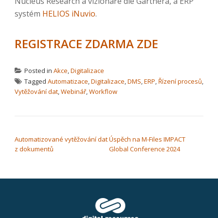
Nucleus Research a vizionáře dle Gartnera, a ERP
systém
HELIOS iNuvio
.
REGISTRACE ZDARMA ZDE
Posted in
Akce
,
Digitalizace
Tagged
Automatizace
,
Digitalizace
,
DMS
,
ERP
,
Řízení procesů
,
Vytěžování dat
,
Webinář
,
Workflow
NAVIGACE PRO PŘÍSPĚVEK
Automatizované vytěžování dat
Úspěch na M-Files IMPACT
z dokumentů
Global Conference 2024