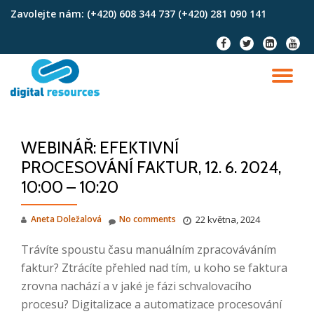
Zavolejte nám:
(+420) 608 344 737 (+420) 281 090 141
Skip
fa-
fa-
fa-
fa-
to
facebook
twitter
linkedin-
youtu
content
square
TO
NA
WEBINÁŘ: EFEKTIVNÍ
PROCESOVÁNÍ FAKTUR, 12. 6. 2024,
10:00 – 10:20
Aneta Doležalová
No comments
22 května, 2024
Trávíte spoustu času manuálním zpracováváním
faktur? Ztrácíte přehled nad tím, u koho se faktura
zrovna nachází a v jaké je fázi schvalovacího
procesu? Digitalizace a automatizace procesování