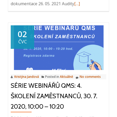
Read
dokumentace 26. 05. 2021 Audity
[…]
more
about
Série
webinářů
02
QMS:
ČVC
1.
Quality
Management
System
Intro,
Kristýna Jandová
Posted in
Aktuálně
No comments
12.
SÉRIE WEBINÁŘŮ QMS: 4.
5.
2021,
ŠKOLENÍ ZAMĚSTNANCŮ, 30. 7.
10:00
–
2020, 10:00 – 10:20
10:20