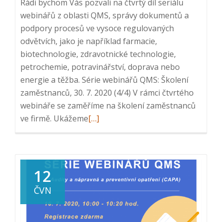
Rádi bychom Vás pozvali na čtvrtý díl seriálu
webinářů z oblasti QMS, správy dokumentů a
podpory procesů ve vysoce regulovaných
odvětvích, jako je například farmacie,
biotechnologie, zdravotnické technologie,
petrochemie, potravinářství, doprava nebo
energie a těžba. Série webinářů QMS: Školení
zaměstnanců, 30. 7. 2020 (4/4) V rámci čtvrtého
webináře se zaměříme na školení zaměstnanců
Read
ve firmě. Ukážeme
[…]
more
about
Série
webinářů
12
QMS:
ČVN
4.
Školení
zaměstnanců,