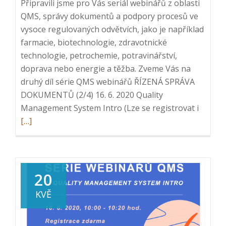
Připravili jsme pro Vás seriál webinářů z oblasti
QMS, správy dokumentů a podpory procesů ve
vysoce regulovaných odvětvích, jako je například
farmacie, biotechnologie, zdravotnické
technologie, petrochemie, potravinářství,
doprava nebo energie a těžba. Zveme Vás na
druhý díl série QMS webinářů ŘÍZENÁ SPRÁVA
DOKUMENTŮ (2/4) 16. 6. 2020 Quality
Read
Management System Intro (Lze se registrovat i
more
[…]
about
Série
webiná
QMS:
20
2.
KVĚ
Řízená
správa
dokume