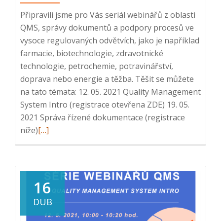
Připravili jsme pro Vás seriál webinářů z oblasti
QMS, správy dokumentů a podpory procesů ve
vysoce regulovaných odvětvích, jako je například
farmacie, biotechnologie, zdravotnické
technologie, petrochemie, potravinářství,
doprava nebo energie a těžba. Těšit se můžete
na tato témata: 12. 05. 2021 Quality Management
System Intro (registrace otevřena ZDE) 19. 05.
2021 Správa řízené dokumentace (registrace
Read
níže)
[…]
more
about
Série
webinářů
16
QMS:
DUB
2.
Správa