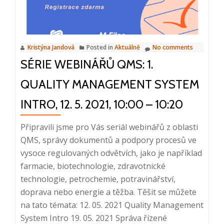
řízené
dokumentace,
19.
Kristýna Jandová
Posted in
Aktuálně
No comments
5.
SÉRIE WEBINÁŘŮ QMS: 1.
2021,
10:00
QUALITY MANAGEMENT SYSTEM
–
10:20
INTRO, 12. 5. 2021, 10:00 – 10:20
Připravili jsme pro Vás seriál webinářů z oblasti
QMS, správy dokumentů a podpory procesů ve
vysoce regulovaných odvětvích, jako je například
farmacie, biotechnologie, zdravotnické
technologie, petrochemie, potravinářství,
doprava nebo energie a těžba. Těšit se můžete
na tato témata: 12. 05. 2021 Quality Management
System Intro 19. 05. 2021 Správa řízené