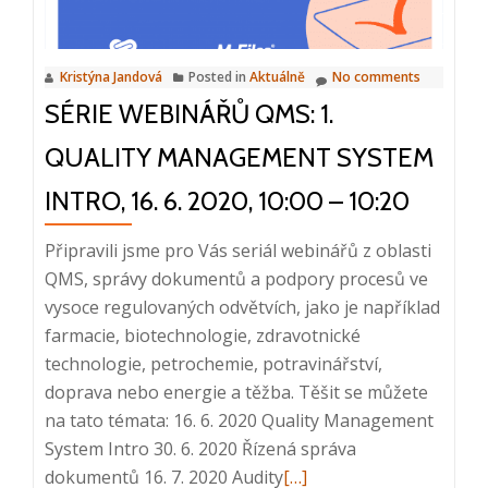
30.
6.
Kristýna Jandová
Posted in
Aktuálně
No comments
2020,
SÉRIE WEBINÁŘŮ QMS: 1.
10:00
–
QUALITY MANAGEMENT SYSTEM
10:20
INTRO, 16. 6. 2020, 10:00 – 10:20
Připravili jsme pro Vás seriál webinářů z oblasti
QMS, správy dokumentů a podpory procesů ve
vysoce regulovaných odvětvích, jako je například
farmacie, biotechnologie, zdravotnické
technologie, petrochemie, potravinářství,
doprava nebo energie a těžba. Těšit se můžete
na tato témata: 16. 6. 2020 Quality Management
System Intro 30. 6. 2020 Řízená správa
Read
dokumentů 16. 7. 2020 Audity
[…]