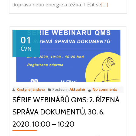
Read
doprava nebo energie a těžba. Těšit se
[…]
more
about
Série
webinářů
01
QMS:
ČVN
3.
Audity
a
nápravná
a
Kristýna Jandová
Posted in
Aktuálně
No comments
preventivní
SÉRIE WEBINÁŘŮ QMS: 2. ŘÍZENÁ
opatření
(CAPA),
SPRÁVA DOKUMENTŮ, 30. 6.
16.
7.
2020, 10:00 – 10:20
2020