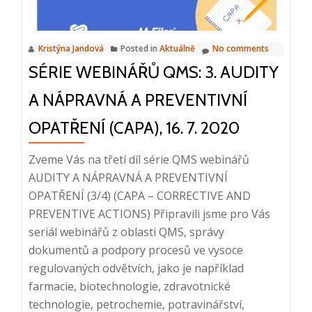
30.
7.
Kristýna Jandová
Posted in
Aktuálně
No comments
2020,
SÉRIE WEBINÁŘŮ QMS: 3. AUDITY
10:00
–
A NÁPRAVNÁ A PREVENTIVNÍ
10:20
OPATŘENÍ (CAPA), 16. 7. 2020
Zveme Vás na třetí díl série QMS webinářů
AUDITY A NÁPRAVNÁ A PREVENTIVNÍ
OPATŘENÍ (3/4) (CAPA – CORRECTIVE AND
PREVENTIVE ACTIONS) Připravili jsme pro Vás
seriál webinářů z oblasti QMS, správy
dokumentů a podpory procesů ve vysoce
regulovaných odvětvích, jako je například
farmacie, biotechnologie, zdravotnické
technologie, petrochemie, potravinářství,