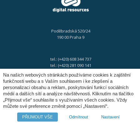
Poděbradská 520/24
190 00 Praha 9
tel.: (+420) 608 344 737
tel.: (+420) 281 090 141
Na našich webových stránkách používáme cookies k zajištění
funkčnosti webu a s Vaším souhlasem i ke zlepšení a
e-mail:
info@digres.cz
personalizaci obsahu a reklam, poskytování funkcí sociálních
médií a dalších sítí a analýze návštěvnosti. Kliknutím na tlačítko
„Přijmout vše“ souhlasíte s využívaním všech cookies. Vždy
web:
www.digres.cz
můžete své preference změnit pomocí „Nastavení“.
PŘIJMOUT VŠE
Odmítnout
Nastavení
M-Files