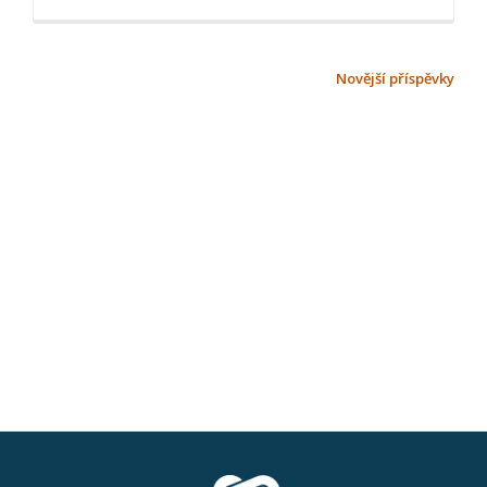
more
about
Série
NAVIGACE
Novější příspěvky
webinářů
PRO
QMS:
PŘÍSPĚVKY
1.
Quality
Management
System
Intro,
16.
6.
2020,
10:00
–
10:20