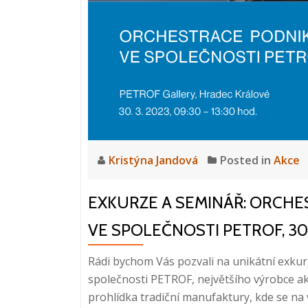
X
OCR
ve
společnosti
PETROF
Kristýna Jandová
Posted in
Akce
EXKURZE A SEMINÁŘ: ORCH
VE SPOLEČNOSTI PETROF, 30.
Rádi bychom Vás pozvali na unikátní exkur
společnosti PETROF, největšího výrobce aku
prohlídka tradiční manufaktury, kde se na v