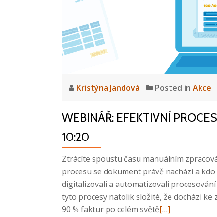
Kristýna Jandová
Posted in
Akce
WEBINÁŘ: EFEKTIVNÍ PROCESOV
10:20
Ztrácíte spoustu času manuálním zpracováv
procesu se dokument právě nachází a kdo 
digitalizovali a automatizovali procesován
tyto procesy natolik složité, že dochází 
Read
90 % faktur po celém světě
[…]