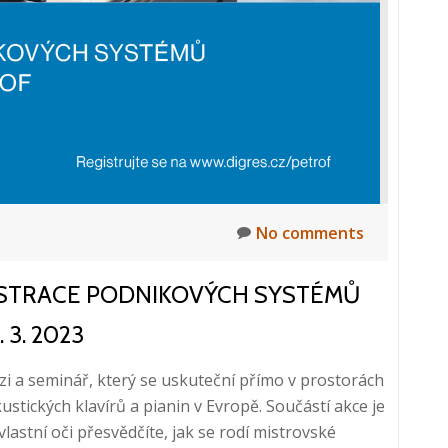
No comments
ESTRACE PODNIKOVÝCH SYSTÉMŮ
 3. 2023
zi a seminář, který se uskuteční přímo v prostorách
stických klavírů a pianin v Evropě. Součástí akce je
lastní oči přesvědčíte, jak se rodí mistrovské