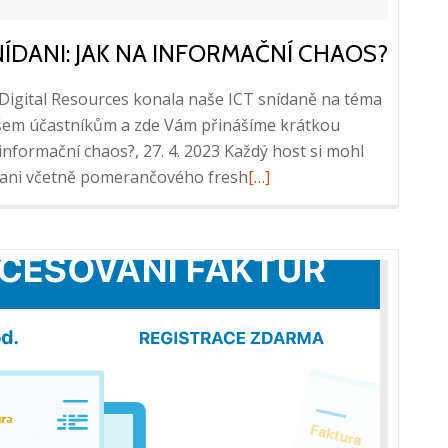
NÍDANI: JAK NA INFORMAČNÍ CHAOS?
 Digital Resources konala naše ICT snídaně na téma
šem účastníkům a zde Vám přinášíme krátkou
informační chaos?, 27. 4. 2023 Každý host si mohl
Read
dani včetně pomerančového fresh
[…]
more
about
Včera
jsme
pořádali
ICT
snídani:
Jak
na
informační