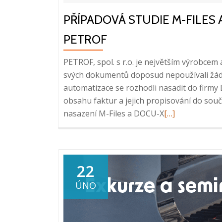
PŘÍPADOVÁ STUDIE M-FILES
PETROF
PETROF, spol. s r.o. je největším výrobcem 
svých dokumentů doposud nepoužívali žád
automatizace se rozhodli nasadit do firmy
obsahu faktur a jejich propisování do so
Read
nasazení M-Files a DOCU-X
[…]
more
about
Případová
studie
22
M-
ÚNO
Files
a
DOCU-