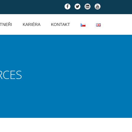
fa-
fa-
fa-
fa-
facebook
twitter
linkedin-
youtube
square
TNEŘI
KARIÉRA
KONTAKT
RCES