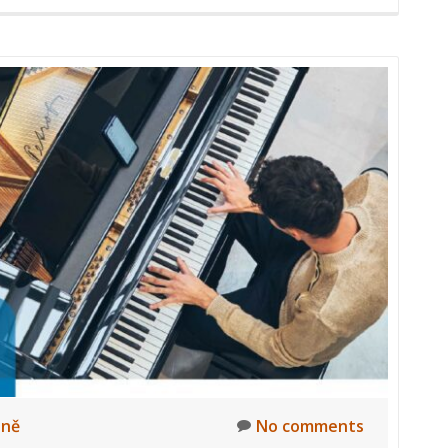
lně
No comments