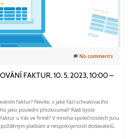
chaos?
No comments
ÁNÍ FAKTUR, 10. 5. 2023, 10:00 –
áním faktur? Nevíte, v jaké fázi schvalovacího
ho jako poslední přezkoumal? Rádi byste
í faktur u Vás ve firmě? V mnoha společnostech jsou
ke zpožděným platbám a nespokojenosti dodavatelů.