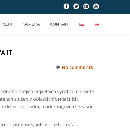
fa-
fa-
fa-
fa-
facebook
twitter
linkedin-
youtube
square
TNEŘI
KARIÉRA
KONTAKT
A IT
No comments
dnoho z jejích největších výrobců na světě
vatelem služeb v oblasti informačních
 řídí své obchodní, marketingové i servisní
ní (on-premises) infrastruktura však