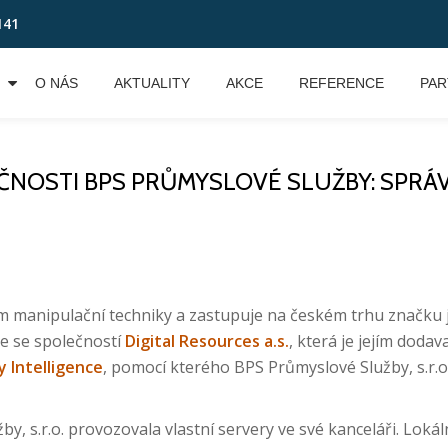
141
O NÁS
AKTUALITY
AKCE
REFERENCE
PAR
ČNOSTI BPS PRŮMYSLOVÉ SLUŽBY: SPRÁV
m manipulační techniky a zastupuje na českém trhu značku je
e se společností
Digital Resources a.s.
, která je jejím doda
 Intelligence
, pomocí kterého BPS Průmyslové Služby, s.r.o.
, s.r.o. provozovala vlastní servery ve své kanceláři. Lokál