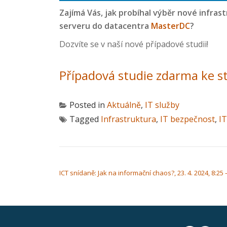
Zajímá Vás, jak probíhal výběr nové infras
serveru do datacentra
MasterDC
?
Dozvíte se v naší nové případové studii!
Případová studie zdarma ke s
Posted in
Aktuálně
,
IT služby
Tagged
Infrastruktura
,
IT bezpečnost
,
IT
NAVIGACE PRO PŘÍSPĚVEK
ICT snídaně: Jak na informační chaos?, 23. 4. 2024, 8:25 