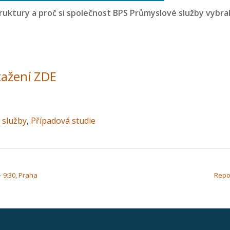
truktury a proč si společnost BPS Průmyslové služby vybra
tažení ZDE
 služby
,
Případová studie
– 9:30, Praha
Repor